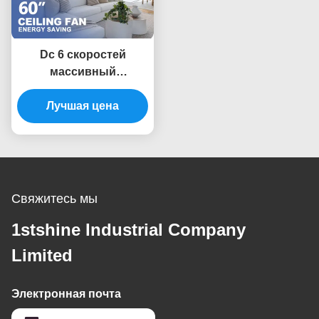
Dc 6 скоростей
массивный
деревянный
Лучшая цена
потолочный
вентилятор
дистанционное
управление
внутренний
декоративный
Свяжитесь мы
1stshine Industrial Company
Limited
Электронная почта