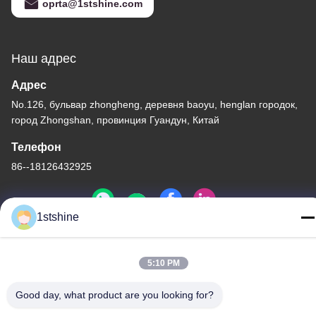
oprta@1stshine.com
Наш адрес
Адрес
No.126, бульвар zhongheng, деревня baoyu, henglan городок,
город Zhongshan, провинция Гуандун, Китай
Телефон
86--18126432925
1stshine
Политика уединения
|
Карта сайта
5:10 PM
Качество Китая хорошее Удаленный потолочный вентилятор
СИД Поставщик. © авторского права -2026 1stshine Industrial
Good day, what product are you looking for?
Company Limited . Все права защищены.