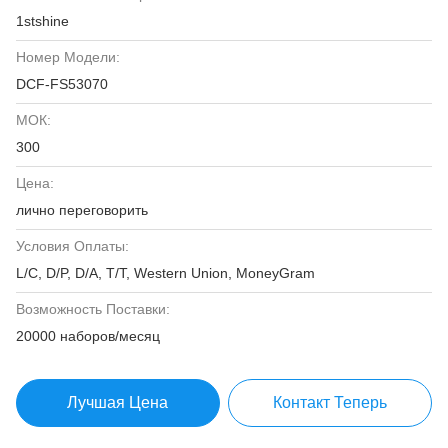
1stshine
Номер Модели:
DCF-FS53070
МОК:
300
Цена:
лично переговорить
Условия Оплаты:
L/C, D/P, D/A, T/T, Western Union, MoneyGram
Возможность Поставки:
20000 наборов/месяц
Лучшая Цена
Контакт Теперь