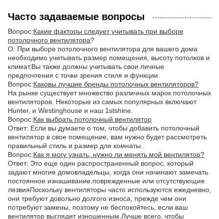
Часто задаваемые вопросы
Вопрос:
Какие факторы следует учитывать при выборе
потолочного вентилятора
?
О: При выборе потолочного вентилятора для вашего дома
необходимо учитывать размер помещения, высоту потолков и
климат.Вы также должны учитывать свои личные
предпочтения с точки зрения стиля и функции.
Вопрос:
Каковы лучшие бренды потолочных вентиляторов?
На рынке существует множество различных марок потолочных
вентиляторов. Некоторые из самых популярных включают
Hunter, и Westinghouse и наш 1stshine.
Вопрос:
Как выбрать потолочный вентилятор
Ответ: Если вы думаете о том, чтобы добавить потолочный
вентилятор в свое помещение, вам нужно будет рассмотреть
правильный стиль и размер для комнаты..
Вопрос:
Как я могу узнать, нужно ли менять мой вентилятор?
Ответ: Это еще один распространенный вопрос, который
задают многие домовладельцы, когда они начинают замечать
постоянное изнашивание.поврежденные или отсутствующие
лезвияПоскольку вентиляторы часто используются ежедневно,
они требуют довольно долгого износа, прежде чем они
потребуют замены, поэтому не беспокойтесь, если ваш
вентилятор выглядит изношенным.Лучше всего, чтобы