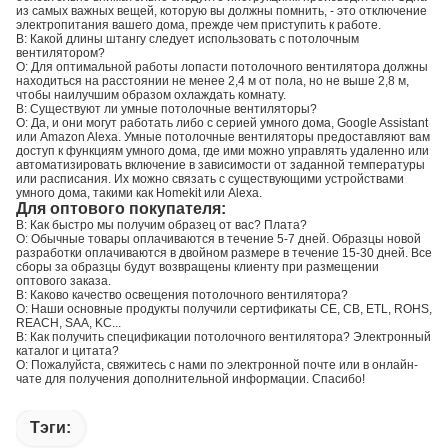
из самых важных вещей, которую вы должны помнить, - это отключение
электропитания вашего дома, прежде чем приступить к работе.
В: Какой длины штангу следует использовать с потолочным
вентилятором?
О: Для оптимальной работы лопасти потолочного вентилятора должны
находиться на расстоянии не менее 2,4 м от пола, но не выше 2,8 м,
чтобы наилучшим образом охлаждать комнату.
В: Существуют ли умные потолочные вентиляторы?
О: Да, и они могут работать либо с серией умного дома, Google Assistant
или Amazon Alexa. Умные потолочные вентиляторы предоставляют вам
доступ к функциям умного дома, где ими можно управлять удаленно или
автоматизировать включение в зависимости от заданной температуры
или расписания. Их можно связать с существующими устройствами
умного дома, такими как Homekit или Alexa.
Для оптового покупателя:
В: Как быстро мы получим образец от вас? Плата?
О: Обычные товары оплачиваются в течение 5-7 дней. Образцы новой
разработки оплачиваются в двойном размере в течение 15-30 дней. Все
сборы за образцы будут возвращены клиенту при размещении
оптового заказа.
В: Каково качество освещения потолочного вентилятора?
О: Наши основные продукты получили сертификаты CE, CB, ETL, ROHS,
REACH, SAA, KC...
В: Как получить спецификации потолочного вентилятора? Электронный
каталог и цитата?
О: Пожалуйста, свяжитесь с нами по электронной почте или в онлайн-
чате для получения дополнительной информации. Спасибо!
Тэги: