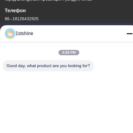
Телефон
86--18126432925
1stshine
4:09 PM
Политика уединения
|
Карта сайта
Качество Китая хорошее Удаленный потолочный вентилятор
Good day, what product are you looking for?
СИД Поставщик. © авторского права -2026 1stshine Industrial
Company Limited . Все права защищены.