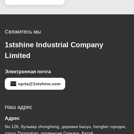
вентилятор
Свяжитесь мы
1stshine Industrial Company
Limited
Электронная почта
oprta@1stshine.com
Наш адрес
Адрес
No.126, бульвар zhongheng, деревня baoyu, henglan городок,
город Zhongshan, провинция Гуандун, Китай