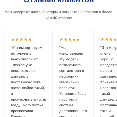
Нам доверяют дистрибьюторы и покупатели проектов в более
чем 40 странах
★★★★★
★★★★★
★★★★
"Мы импортируем
"Мы
"Эта мод
потолочные
использовали
очень
вентиляторы от
эту модель
хорошо
1stshine уже
потолочного
продаетс
несколько лет.
вентилятора в
нашем
Двигатель
нескольких
магазине
постоянного тока
квартирных
Клиентам
чрезвычайно тихий,
проектах.
нравится
а
Установка была
тихий
производительность
простой, а
двигател
воздушного потока
система
постоянн
превосходна.
дистанционного
тока и
Качество
управления
простой