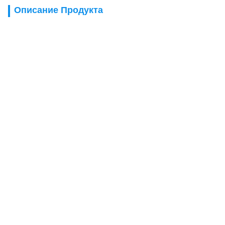
Описание Продукта
Потолочные
вентиляторы оптом
со светодиодной
подсветкой, низким
уровнем шума и
двигателем
постоянного тока —
52 дюйма для