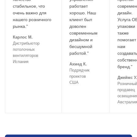
стабильное, что
работает
совреме
очень важно для
хорошо. Наш
дизайн.
нашего розничного
клиент был
Услуга O
рынка."
доволен
упаковки
современным
также
Карлос М.
дизайном и
помогает
Дистрибьютор
бесшумной
нам
потолочных
работой."
создават
вентиляторов
собствен
Испания
Ахмед К.
бренд."
Подрядчик
проектов
Джеймс У.
США
Розничны
продавец
освещени
Австрали